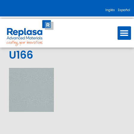
Inglés
Español
U166